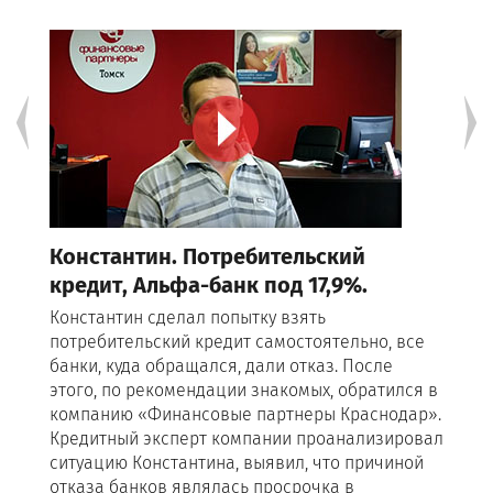
Константин. Потребительский
Де
кредит, Альфа-банк под 17,9%.
Ре
Константин сделал попытку взять
Ден
потребительский кредит самостоятельно, все
пол
банки, куда обращался, дали отказ. После
ко
этого, по рекомендации знакомых, обратился в
нах
компанию «Финансовые партнеры Краснодар».
выя
Кредитный эксперт компании проанализировал
ист
ситуацию Константина, выявил, что причиной
кре
отказа банков являлась просрочка в
да